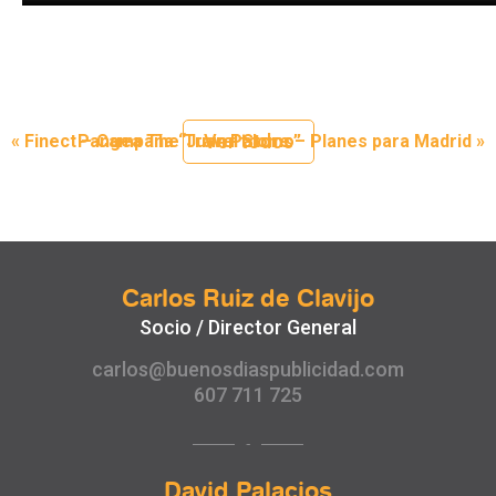
Ver todos
«
Finect – Campaña “Juan Palomo”
Pangea The Travel Store – Planes para Madrid
»
Carlos Ruiz de Clavijo
Socio / Director General
carlos@buenosdiaspublicidad.com
607 711 725
David Palacios