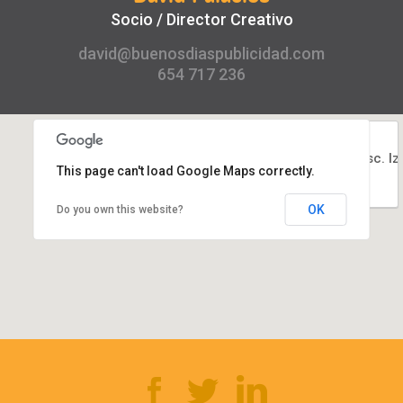
Socio / Director Creativo
david@buenosdiaspublicidad.com
654 717 236
Buenos Días Publicidad
General Díaz Porlier 21, esc. Iz
This page can't load Google Maps correctly.
1º
28001 Madrid
91 831 14 18
OK
Do you own this website?